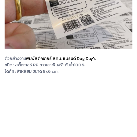
ตัวอย่างงาน
พิมพ์สติ๊กเกอร์ สคบ. แบรนด์ Dog Day's
ชนิด : สติ๊กเกอร์ PP ขาวเงา พิมพ์สี กันน้ำ100%
ไดคัท : สี่เหลี่ยม ขนาด 8x6 cm.