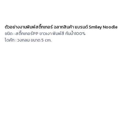
ตัวอย่างงานพิมพ์สติ๊กเกอร์ ฉลากสินค้า แบรนด์ Smiley Noodle
ชนิด : สติ๊กเกอร์PP ขาวเงา พิมพ์สี
กันน้ำ100%
ไดคัท : วงกลม ขนาด 5 cm.