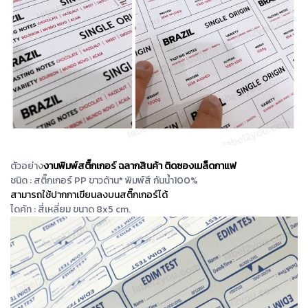
ตัวอย่าง
งานพิมพ์สติ๊กเกอร์ ฉลากสินค้า ติดซองเมล็ดกาแฟ
ชนิด : สติ๊กเกอร์ PP ขาวด้าน* พิมพ์สี กันน้ำ100%
สามารถใช้ปากกาเขียนลงบนสติ๊กเกอร์ได้
ไดคัท : สี่เหลี่ยม ขนาด 8x5 cm.