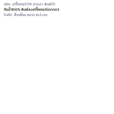
ชนิด : สติ๊กเกอร์ PP ขาวเงา พิมพ์ดำ
กันน้ำ100% พิมพ์ลงสติ๊กเกอร์ขนาดA3
ไดคัท : สี่เหลี่ยม ขนาด 4x3 cm.