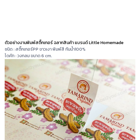
ตัวอย่างงานพิมพ์สติ๊กเกอร์ ฉลากสินค้า แบรนด์ Little Homemade
ชนิด : สติ๊กเกอร์PP ขาวเงา พิมพ์สี กันน้ำ100%
ไดคัท : วงกลม ขนาด 6 cm.