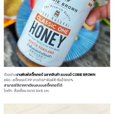
ตัวอย่าง
งานพิมพ์สติ๊กเกอร์ ฉลากสินค้า แบรนด์ COBIE BROWN
ชนิด : สติ๊กเกอร์ PP ขาวด้าน* พิมพ์สี กันน้ำ100%
สามารถใช้ปากกาเขียนลงบนสติ๊กเกอร์ได้
ไดคัท : สี่เหลี่ยม ขนาด 14x6 cm.