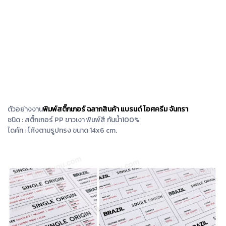
ตัวอย่างงาน
พิมพ์สติ๊กเกอร์ ฉลากสินค้า แบรนด์ ไอศครีม จันทรา
ชนิด : สติ๊กเกอร์ PP ขาวเงา พิมพ์สี กันน้ำ100%
ไดคัท : โค้งตามรูปทรง ขนาด 14x6 cm.