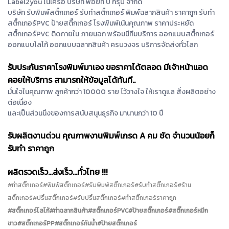
Label2you ในเครือ บริษัท พอยท์ บี กรุ๊ป จำกัด
บริษัท รับพิมพ์สติ๊กเกอร์ รับทำสติ๊กเกอร์ พิมพ์ฉลากสินค้า ราคาถูก รับทำ
สติ๊กเกอร์PVC ป้ายสติ๊กเกอร์ โรงพิมพ์เน้นคุณภาพ ราคาประหยัด
สติ๊กเกอร์PVC ติดภายใน ภายนอก พร้อมมีทีมบริการ ออกแบบสติ๊กเกอร์
ออกแบบโลโก้ ออกแบบฉลากสินค้า ครบวงจร บริการจัดส่งทั่วโลก
รับประกันราคาโรงพิมพ์มาเอง ขอราคาได้ตลอด มีเจ้าหน้าแอด
คอยให้บริการ สามารถให้ข้อมูลได้ทันที..
มั่นใจในคุณภาพ ลูกค้ากว่า 10000 ราย ไว้วางใจ ให้เราดูแล สั่งผลิตอย่าง
ต่อเนื่อง
และเป็นส่วนนึงของการสนับสนุนธุรกิจ มานานกว่า 10 ปี
รับผลิตงานด่วน คุณภาพงานพิมพ์เกรด A คม ชัด จำนวนน้อยก็
รับทำ ราคาถูก
ผลิตรวดเร็ว...ส่งเร็ว...ทั่วไทย !!!
#ทำสติ๊กเกอร์#พิมพ์สติ๊กเกอร์#รับพิมพ์สติ๊กเกอร์#รับทำสติ๊กเกอร์#ร้าน
สติ๊กเกอร์#ปริ้นสติ๊กเกอร์#รับปริ้นสติ๊กเกอร์#ทำสติ๊กเกอร์ราคาถูก
#สติ๊กเกอร์โลโก้#ทำฉลากสินค้า#สติ๊กเกอร์PVC#ป้ายสติ๊กเกอร์#สติ๊กเกอร์หมึก
ขาว#สติ๊กเกอร์PP#สติ๊กเกอร์กันน้ำ#ป้ายสติ๊กเกอร์