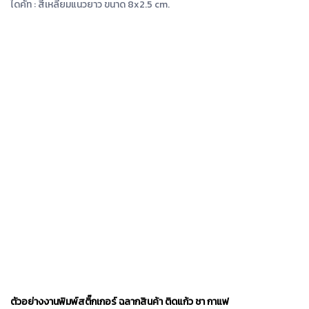
ไดคัท : สี่เหลี่ยมแนวยาว ขนาด 8x2.5 cm.
ตัวอย่างงานพิมพ์สติ๊กเกอร์ ฉลากสินค้า ติดแก้ว ชา กาแฟ