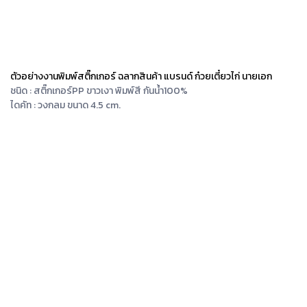
ตัวอย่างงานพิมพ์สติ๊กเกอร์ ฉลากสินค้า แบรนด์ ก๋วยเตี๋ยวไก่ นายเอก
ชนิด : สติ๊กเกอร์PP ขาวเงา พิมพ์สี กันน้ำ100%
ไดคัท : วงกลม ขนาด 4.5 cm.