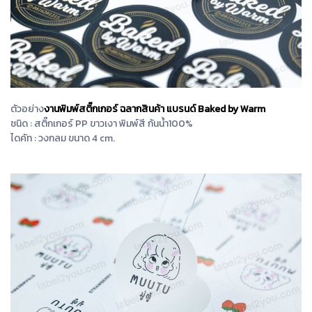
ตัวอย่าง
งานพิมพ์สติ๊กเกอร์ ฉลากสินค้า แบรนด์ Baked by Warm
ชนิด : สติ๊กเกอร์ PP ขาวเงา พิมพ์สี กันน้ำ100%
ไดคัท : วงกลม ขนาด 4 cm.