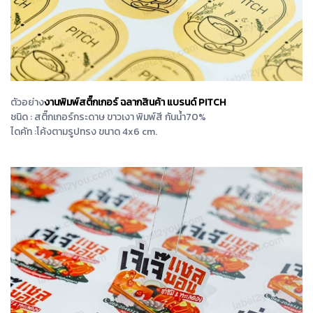
ตัวอย่าง
งานพิมพ์สติ๊กเกอร์ ฉลากสินค้า แบรนด์ PITCH
ชนิด : สติ๊กเกอร์กระดาษ ขาวเงา พิมพ์สี กันน้ำ70%
ไดคัท :โค้งตามรูปทรง ขนาด 4x6 cm.