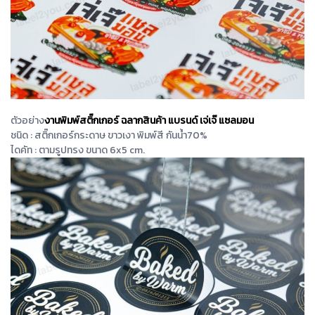
ตัวอย่าง
งานพิมพ์สติ๊กเกอร์ ฉลากสินค้า แบรนด์ เจ่เจ๊ แซลมอน
ชนิด : สติ๊กเกอร์กระดาษ ขาวเงา พิมพ์สี กันน้ำ70%
ไดคัท : ตามรูปทรง ขนาด 6x5 cm.