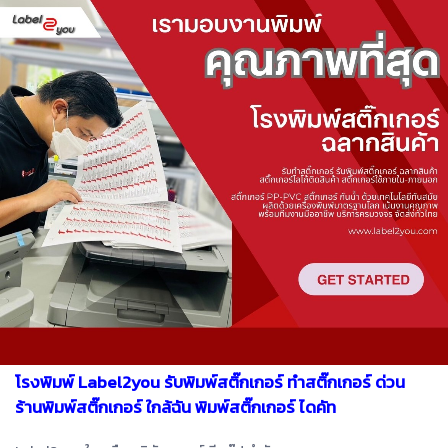
โรงพิมพ์ Label2you รับพิมพ์สติ๊กเกอร์ ทำสติ๊กเกอร์ ด่วน
ร้านพิมพ์สติ๊กเกอร์ ใกล้ฉัน พิมพ์สติ๊กเกอร์ ไดคัท