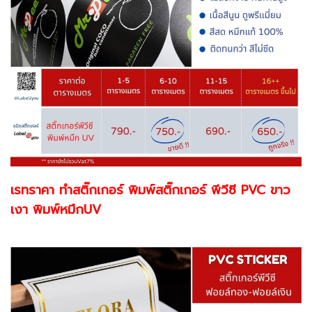
เรทราคา ทำสติ๊กเกอร์ พิมพ์สติ๊กเกอร์ พีวีซี PVC ขาว
เงา พิมพ์หมึกUV