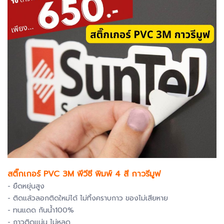
สติ๊กเกอร์ PVC 3M พีวีซี พิมพ์ 4 สี กาวรีมูฟ
- ยืดหยุ่นสูง
- ติดแล้วลอกติดใหม่ได้ ไม่ทิ้งคราบกาว ของไม่เสียหาย
- ทนแดด กันน้ำ100%
- กาวติดแน่น ไม่หลุด