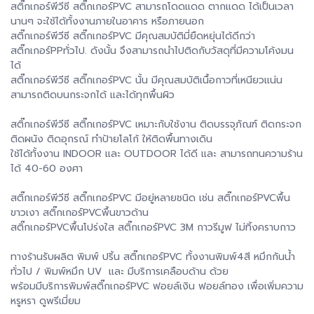
สติ๊กเกอร์พีวีซี สติ๊กเกอร์PVC สามารถโดดแดด ตากแดด ได้เป็นเวลา
นานๆ จะใช้ได้ทั้งงานภายในอาคาร หรือภายนอก
สติ๊กเกอร์พีวีซี สติ๊กเกอร์PVC มีคุณสมบัติมี่ยืดหยุ่นได้ดีกว่า
สติ๊กเกอร์PPทั่วไป. ดังนั้น จึงสามารถนำไปติดกับวัสดุที่มีความโค้งมน
ได้
สติ๊กเกอร์พีวีซี สติ๊กเกอร์PVC นั้น มีคุณสมบัติเนื้อกาวที่เหนียวแน่น
สามารถติดบนกระจกได้ และได้ทุกพื้นผิว
สติ๊กเกอร์พีวีซี สติ๊กเกอร์PVC เหมาะกับใช้งาน ติดบรรจุภัณฑ์ ติดกระจก
ติดผนัง ติดอุกรณ์ ทำป้ายโลโก้ ให้ติดพื้นทางเดิน
ใช้ได้ทั้งงาน INDOOR และ OUTDOOR ได้ดี และ สามารถทนความร้าน
ได้ 40-60 องศา
สติ๊กเกอร์พีวีซี สติ๊กเกอร์PVC มีอยู่หลายชนิด เช่น สติ๊กเกอร์PVCพื้น
ขาวเงา สติ๊กเกอร์PVCพื้นขาวด้าน
สติ๊กเกอร์PVCพื้นโปร่งใส สติ๊กเกอร์PVC 3M กาวรีมูฟ ไม่ทิ้งคราบกาว
ทางร้านรับผลิต พิมพ์ ปริ้น สติ๊กเกอร์PVC ทั้งงานพิมพ์4สี หมึกกันน้ำ
ทั่วไป / พิมพ์หมึก UV และ มีบริการเคลือบด้าน ด้วย
พร้อมมีบริการพิมพ์สติ๊กเกอร์PVC ฟอยล์เงิน ฟอยล์ทอง เพื่อเพิ่มความ
หรูหรา ดูพรีเมี่ยม