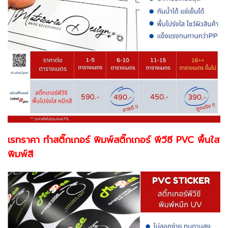
เรทราคา ทำสติ๊กเกอร์ พิมพ์สติ๊กเกอร์ พีวีซี PVC พื้นใส
พิมพ์สี