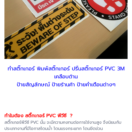
ทำสติ๊กเกอร์ พิมพ์สติ๊กเกอร์ ปริ้นสติ๊กเกอร์ PVC 3M
เคลือบด้าน
ป้ายสัญลักษณ์ ป้ายร้านค้า ป้ายคำเตือนต่างๆ
ทำใมต้อง สติ๊กเกอร์ PVC พีวีซี ?
สติ๊กเกอร์พีวีซี PVC นั้น จะมีความคงทนต่อการใช้งานสูง จึงนิยมกับ
ประเภทงานที่มีโอกาสโดนน้ำ โดนแรงกระแทก โดนขีดข่วน