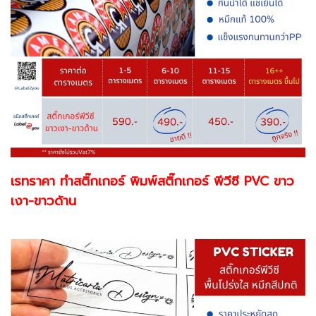
เรทราคา ทำสติ๊กเกอร์ พิมพ์สติ๊กเกอร์ พีวีซี PVC ขาว
เงา-ขาวด้าน