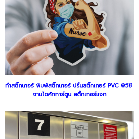
ทำสติ๊กเกอร์ พิมพ์สติ๊กเกอร์ ปริ้นสติ๊กเกอร์ PVC พีวีซี
งานไดคัทการ์ตูน สติ๊กเกอร์แจก