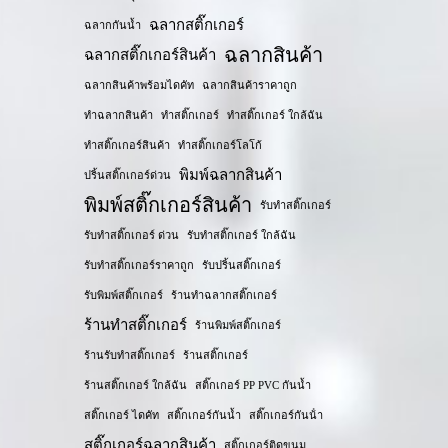
ฉลากสติ๊กเกอร์
ฉลากกันน้ำ
ฉลากสินค้า
ฉลากสติ๊กเกอร์สินค้า
ฉลากสินค้าพร้อมไดคัท
ฉลากสินค้าราคาถูก
ทำฉลากสินค้า
ทำสติ๊กเกอร์
ทำสติ๊กเกอร์ ใกล้ฉัน
ทำสติ๊กเกอร์สินค้า
ทำสติ๊กเกอร์โลโก้
พิมพ์ฉลากสินค้า
ปริ้นสติ๊กเกอร์ด่วน
พิมพ์สติ๊กเกอร์สินค้า
รับทำสติ๊กเกอร์
รับทำสติ๊กเกอร์ ด่วน
รับทำสติ๊กเกอร์ ใกล้ฉัน
รับทำสติ๊กเกอร์ราคาถูก
รับปริ้นสติ๊กเกอร์
รับพิมพ์สติ๊กเกอร์
ร้านทำฉลากสติ๊กเกอร์
ร้านทำสติ๊กเกอร์
ร้านพิมพ์สติ๊กเกอร์
ร้านรับทำสติ๊กเกอร์
ร้านสติ๊กเกอร์
ร้านสติ๊กเกอร์ ใกล้ฉัน
สติ๊กเกอร์ PP PVC กันน้ำ
สติ๊กเกอร์ ไดคัท
สติ๊กเกอร์กันน้ำ
สติ๊กเกอร์กันน้ํา
สติ๊กเกอร์ฉลากสินค้า
สติ๊กเกอร์ติดขนม