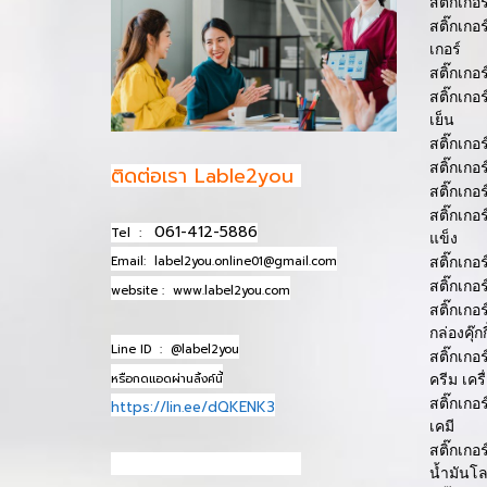
สติ๊กเกอ
สติ๊กเกอ
เกอร์
สติ๊กเกอ
สติ๊กเกอ
เย็น
สติ๊กเกอ
สติ๊กเกอ
ติดต่อเรา Lable2you
สติ๊กเกอ
สติ๊กเกอ
061-412-5886
Tel :
แข็ง
Email:
label2you.online01@gmail.com
สติ๊กเกอ
สติ๊กเกอ
website :
www.label2you.com
สติ๊กเกอ
กล่องคุ๊กกี
Line ID :
@label2you
สติ๊กเกอ
หรือกดแอดผ่านลิ้งค์นี้
ครีม เคร
สติ๊กเกอ
https://lin.ee/dQKENK3
เคมี
สติ๊กเกอ
info@mydomain.com
น้ำมันโล