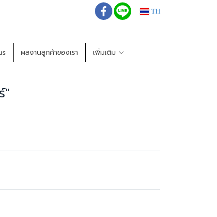
TH
us
ผลงานลูกค้าของเรา
เพิ่มเติม
์"