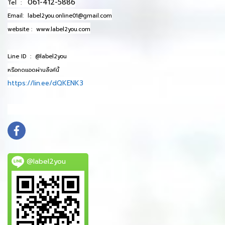
061-412-5886
Tel :
Email:
label2you.online01@gmail.com
website :
www.label2you.com
Line ID :
@label2you
หรือกดแอดผ่านลิ้งค์นี้
https://lin.ee/dQKENK3
info@mydomain.com
@label2you