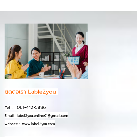
ติดต่อเรา Lable2you
061-412-5886
Tel :
Email:
label2you.online01@gmail.com
website :
www.label2you.com