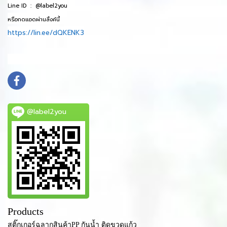
Line ID :
@label2you
หรือกดแอดผ่านลิ้งค์นี้
https://lin.ee/dQKENK3
info@mydomain.com
@label2you
Products
สติ๊กเกอร์ฉลากสินค้าPP กันน้ำ ติดขวดแก้ว