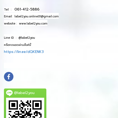
061-412-5886
Tel :
Email:
label2you.online01@gmail.com
website :
www.label2you.com
Line ID :
@label2you
หรือกดแอดผ่านลิ้งค์นี้
https://lin.ee/dQKENK3
info@mydomain.com
@label2you