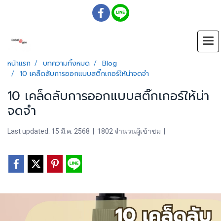
หน้าแรก
บทความทั้งหมด
Blog
10 เคล็ดลับการออกแบบสติ๊กเกอร์ให้น่าจดจำ
10 เคล็ดลับการออกแบบสติ๊กเกอร์ให้น่า
จดจำ
Last updated: 15 มี.ค. 2568
|
1802 จำนวนผู้เข้าชม
|