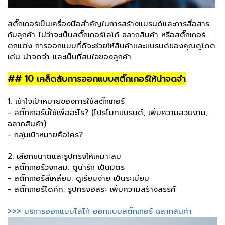
สติ๊กเกอร์เป็นเครื่องมือสำคัญในการสร้างแบรนด์และการสื่อสาร
กับลูกค้า ไม่ว่าจะเป็นสติ๊กเกอร์โลโก้ ฉลากสินค้า หรือสติ๊กเกอร์
ตกแต่ง การออกแบบที่ดีจะช่วยให้สินค้าและแบรนด์ของคุณดูโดด
เด่น น่าจดจำ และเป็นที่สนใจของลูกค้า
## 10 เคล็ดลับการออกแบบสติ๊กเกอร์ให้น่าจดจำ
1. เข้าใจเป้าหมายของการใช้สติ๊กเกอร์
- สติ๊กเกอร์นี้ใช้เพื่ออะไร? (โปรโมทแบรนด์, เพิ่มความสวยงาม,
ฉลากสินค้า)
- กลุ่มเป้าหมายคือใคร?
2. เลือกขนาดและรูปทรงให้เหมาะสม
- สติ๊กเกอร์วงกลม: ดูน่ารัก เป็นมิตร
- สติ๊กเกอร์สี่เหลี่ยม: ดูเรียบง่าย เป็นระเบียบ
- สติ๊กเกอร์ไดคัท: รูปทรงอิสระ เพิ่มความสร้างสรรค์
>>> บริการออกแบบโลโก้ ออกแบบสติ๊กเกอร์ ฉลากสินค้า