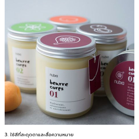
3. ใช้สีที่สะดุดตาและสื่อความหมาย