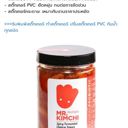
- สติ๊กเกอร์ PVC: ยืดหยุ่น ทนต่อการขีดข่วน
- สติ๊กเกอร์กระดาษ: เหมาะกับงานราคาประหยัด
>>>รับพิมพ์สติ๊กเกอร์ ทำสติ๊กเกอร์ ปริ้นสติ๊กเกอร์ PVC กันน้ำ
ทุกชนิด