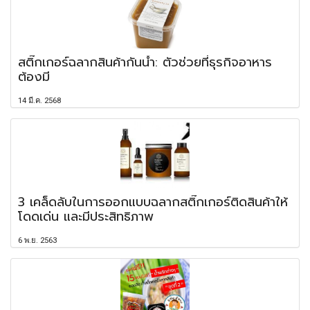
สติ๊กเกอร์ฉลากสินค้ากันน้ำ: ตัวช่วยที่ธุรกิจอาหาร
ต้องมี
14 มี.ค. 2568
3 เคล็ดลับในการออกแบบฉลากสติ๊กเกอร์ติดสินค้าให้
โดดเด่น และมีประสิทธิภาพ
6 พ.ย. 2563