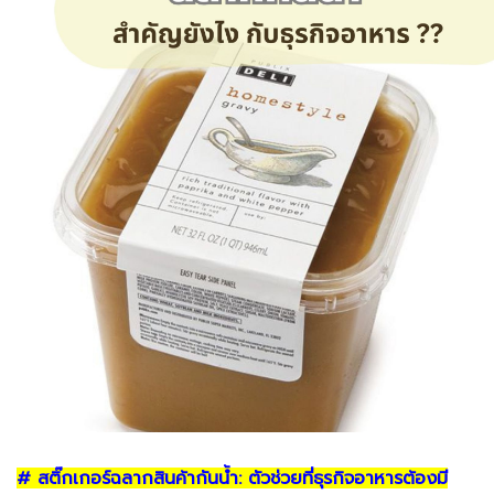
# สติ๊กเกอร์ฉลากสินค้ากันน้ำ: ตัวช่วยที่ธุรกิจอาหารต้องมี