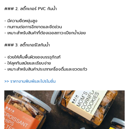
### 2. สติ๊กเกอร์ PVC กันน้ำ
- มีความยืดหยุ่นสูง
- ทนทานต่อการฉีกขาดและขีดข่วน
- เหมาะสำหรับสินค้าที่ต้องเจอสภาวะเปียกน้ำบ่อย
### 3. สติ๊กเกอร์ใสกันน้ำ
- ช่วยให้เห็นพื้นผิวของบรรจุภัณฑ์
- ให้ลุคทันสมัยและเรียบง่าย
- เหมาะสำหรับสินค้าประเภทเครื่องดื่มและขวดแก้ว
>> ราคางานพิมพ์และโปรโมชั่น