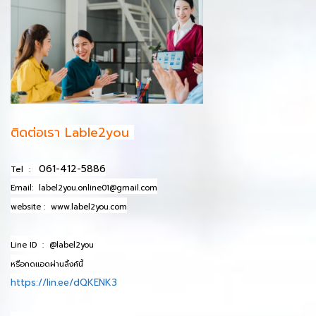
ติดต่อเรา Lable2you
061-412-5886
Tel :
Email:
label2you.online01@gmail.com
website :
www.label2you.com
Line ID :
@label2you
หรือกดแอดผ่านลิ้งค์นี้
https://lin.ee/dQKENK3