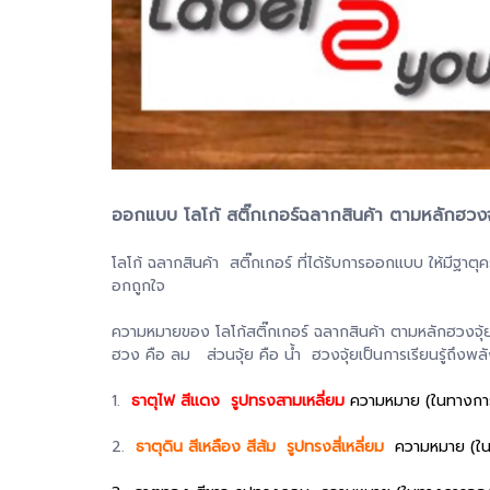
ออกแบบ โลโก้ สติ๊กเกอร์ฉลากสินค้า ตามหลักฮวงจุ
โลโก้ ฉลากสินค้า สติ๊กเกอร์ ที่ได้รับการออกแบบ ให้มีฐาตุ
อกถูกใจ
ความหมายของ โลโก้สติ๊กเกอร์ ฉลากสินค้า ตามหลักฮวงจุ้
ฮวง คือ ลม ส่วนจุ้ย คือ น้ำ ฮวงจุ้ยเป็นการเรียนรู้ถึงพลั
1.
ธาตุไฟ สีแดง รูปทรงสามเหลี่ยม
ความหมาย (ในทางการอ
2.
ธาตุดิน สีเหลือง สีส้ม รูปทรงสี่เหลี่ยม
ความหมาย (ในท