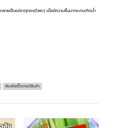
ันจนกลายเป็นแร่ธาตุทอง(โลหะ) เมื่อมีความชื้นมากระทบเกิดน้ำ
พิมพ์สติ๊กเกอร์สินค้า