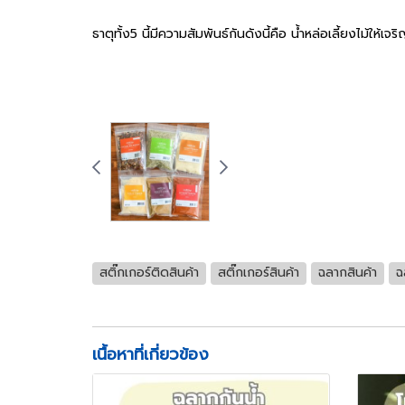
ธาตุทั้ง5 นี้มีความสัมพันธ์กันดังนี้คือ น้ำหล่อเลี้ยงไม้ให้
สติ๊กเกอร์ติดสินค้า
สติ๊กเกอร์สินค้า
ฉลากสินค้า
ฉ
เนื้อหาที่เกี่ยวข้อง