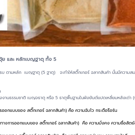
้ย และ หลักเบญฐาตุ ทั้ง 5
ครบ ตามหลัก เบญฐาตุ (5 ฐาตุ) จะทำให้สติ๊กเกอร์ ฉลากสินค้า นั้นมีความสมดุ
ย
งงานธรรมชาติ เบญจธาตุ หรือ 5 ธาตุพื้นฐานในผังยันต์แปดเหลี่ยมหลังเต่า (ปา
อกแบบของ สติ๊กเกอร์ ฉลากสินค้า) คือ ความฉับไว กระตือรือร้น
างการออกแบบของ สติ๊กเกอร์ ฉลากสินค้า) คือ ความมั่งคง ความชื่อสัตย์ส