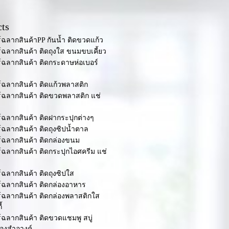
ts
ร์ฉลากสินค้าPP กันน้ำ ติดขวดแก้ว
ร์ฉลากสินค้า ติดถุงใส ขนมขบเคี้ยว
ร์ฉลากสินค้า ติดกระดาษห่อเบอร์
ร์ฉลากสินค้า ติดแก้วพลาสติก
ร์ฉลากสินค้า ติดขวดพลาสติก แช่
ร์ฉลากสินค้า ติดฝากระปุกต่างๆ
ร์ฉลากสินค้า ติดถุงซิปน้ำตาล
ร์ฉลากสินค้า ติดกล่องขนม
ร์ฉลากสินค้า ติดกระปุกไอศครีม แช่
ร์ฉลากสินค้า ติดถุงซิปใส
ร์ฉลากสินค้า ติดกล่องอาหาร
ร์ฉลากสินค้า ติดกล่องพลาสติกใส
้
ร์ฉลากสินค้า ติดขวดแชมพู สบู่
ื่องสำอางค์