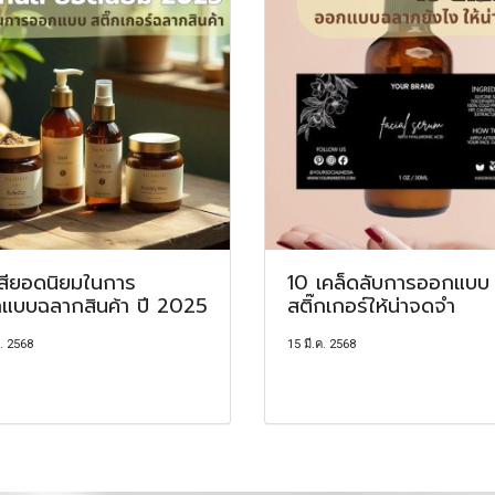
สียอดนิยมในการ
10 เคล็ดลับการออกแบบ
แบบฉลากสินค้า ปี 2025
สติ๊กเกอร์ให้น่าจดจำ
. 2568
15 มี.ค. 2568