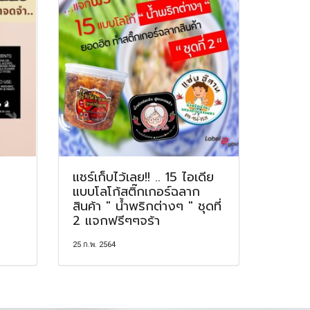
แชร์เก็บไว้เลย!! .. 15 ไอเดีย
แบบโลโก้สติ๊กเกอร์ฉลาก
สินค้า " น้ำพริกต่างๆ " ชุดที่
2 แจกฟรีๆๆจร้า
25 ก.พ. 2564