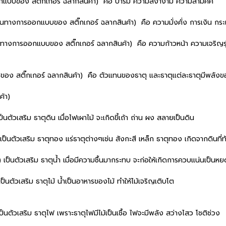
บบของ สติ๊กเกอร์ ฉลากสินค้า) คือ บารมี ความสง่างาม ความสามัคคี
างการออกแบบของ สติ๊กเกอร์ ฉลากสินค้า) คือ ความมั่งคั่ง การเงิน กระ
งการออกแบบของ สติ๊กเกอร์ ฉลากสินค้า) คือ ความก้าวหน้า ความเจริญรุ่
ง สติ๊กเกอร์ ฉลากสินค้า) คือ ตัวแทนของธาตุ และธาตุแต่ละธาตุมีพลังของต
ค้า)
ัวเสริม ธาตุดิน เมื่อไฟเผาไม้ จะเกิดขี้เถ้า ถ่าน ผง สลายเป็นดิน
นตัวเสริม ธาตุทอง แร่ธาตุต่างๆเช่น สังกะสี เหล็ก ธาตุทอง เกิดจากดินที่ท
็นตัวเสริม ธาตุน้ำ เมื่อมีความชื้นมากระทบ จะก่อให้เกิดการควบแน่นเป็นหย
นตัวเสริม ธาตุไม้ น้ำเป็นอาหารของไม้ ทำให้ไม้เจริญเติบโต
นตัวเสริม ธาตุไฟ เพราะธาตุไฟมีไม้เป็นเชื้อ ไฟจะมีพลัง สว่างไสว โชติช่วง