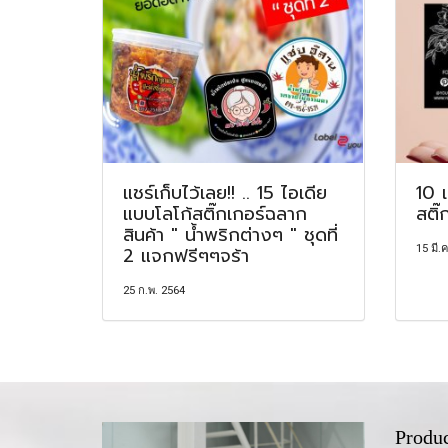
แชร์เก็บไว้เลย!! .. 15 ไอเดีย
10 
แบบโลโก้สติ๊กเกอร์ฉลาก
สติ๊
สินค้า " น้ำพริกต่างๆ " ชุดที่
2 แจกฟรีๆๆจร้า
15 มี.
25 ก.พ. 2564
Produc