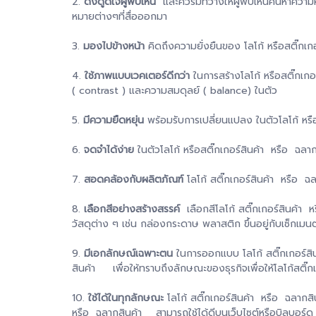
2.
ดึงดูดใจผู้พบเห็น
และควรมีที่ว่างให้ผู้พบเห็นค้นหาควา
หมายต่างๆที่สื่อออกมา
3.
มองไปข้างหน้า
คิดถึงความยั่งยืนของ โลโก้ หรือสติ๊กเ
4.
ใช้ภาพแบบเวคเตอร์ดีกว่า
ในการสร้างโลโก้ หรือสติ๊กเกอ
( contrast ) และความสมดุลย์ ( balance) ในตัว
5.
มีความยืดหยุ่น
พร้อมรับการเปลี่ยนแปลง ในตัวโลโก้ หรือ
6.
จดจำได้ง่าย
ในตัวโลโก้ หรือสติ๊กเกอร์สินค้า หรือ ฉลาก
7.
สอดคล้องกับผลิตภัณฑ์
โลโก้ สติ๊กเกอร์สินค้า หรือ 
8.
เลือกสีอย่างสร้างสรรค์
เลือกสีโลโก้ สติ๊กเกอร์สินค้า 
วัสดุต่าง ๆ เช่น กล่องกระดาษ พลาสติก ขึ้นอยู่กับเซ็กเมน
9.
มีเอกลักษณ์เฉพาะตน
ในการออกแบบ โลโก้ สติ๊กเกอร์สิ
สินค้า เพื่อให้ทราบถึงลักษณะของธุรกิจเพื่อให้โลโก้สติ๊
10.
ใช้ได้ในทุกลักษณะ
โลโก้ สติ๊กเกอร์สินค้า หรือ ฉลากสิน
หรือ ฉลากสินค้า สามารถใช้ได้ดีบนเว็บไซต์หรือบิลบอร์ด 