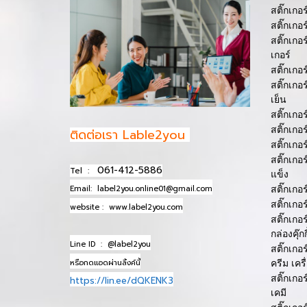
สติ๊กเกอ
สติ๊กเกอ
สติ๊กเกอ
เกอร์
สติ๊กเกอ
สติ๊กเกอ
เย็น
สติ๊กเกอ
สติ๊กเกอ
ติดต่อเรา Lable2you
สติ๊กเกอ
สติ๊กเกอ
061-412-5886
Tel :
แข็ง
Email:
label2you.online01@gmail.com
สติ๊กเกอ
สติ๊กเกอ
website :
www.label2you.com
สติ๊กเกอ
กล่องคุ๊กกี
Line ID :
@label2you
สติ๊กเกอ
หรือกดแอดผ่านลิ้งค์นี้
ครีม เคร
สติ๊กเกอ
https://lin.ee/dQKENK3
เคมี