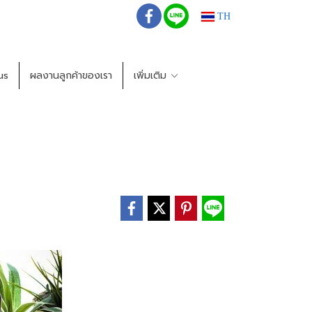
TH
us
ผลงานลูกค้าของเรา
เพิ่มเติม