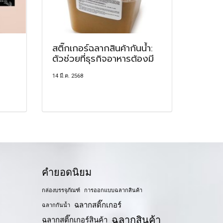
สติ๊กเกอร์ฉลากสินค้ากันน้ำ:
ตัวช่วยที่ธุรกิจอาหารต้องมี
14 มี.ค. 2568
คำยอดนิยม
กล่องบรรจุภัณฑ์
การออกแบบฉลากสินค้า
ฉลากสติ๊กเกอร์
ฉลากกันน้ำ
ฉลากสินค้า
ฉลากสติ๊กเกอร์สินค้า