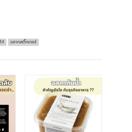
โก้
ฉลากสติ๊กเกอร์