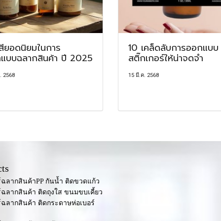
สียอดนิยมในการ
10 เคล็ดลับการออกแบบ
แบบฉลากสินค้า ปี 2025
สติ๊กเกอร์ให้น่าจดจำ
. 2568
15 มี.ค. 2568
ts
ร์ฉลากสินค้าPP กันน้ำ ติดขวดแก้ว
ร์ฉลากสินค้า ติดถุงใส ขนมขบเคี้ยว
ร์ฉลากสินค้า ติดกระดาษห่อเบอร์