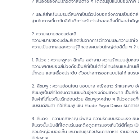
? สมองของคนเราจดจำสิ่งต่าง ๆ ได้ดีในรูปแบบของภาพ และ
? และสีสำหรับแบรนด์สินค้าเป็นตัวบ่งบอกถึงความเป็นอัตลัก
ฐานในการเกี่ยวกับสีกันดีกว่าครับว่าเจ้าสองสิ่งนี้มีผลสำ
? ความหมายของแต่ละสี
ความหมายของแต่ละสีเกิดขึ้นจากการตีความและความเข้าใจ หร
ความเป็นสากลและความรู้สึกของคนส่วนใหญ่ต่อสีนั้น ๆ ? และจ
1. สีม่วง : ความหรูหรา ลึกลับ สง่างาม ความรักแบบลุ่มหลง 
ความพิเศษของสีม่วงคือเป็นสีที่เป็นได้ทั้งโทนร้อนและโทนเย็นข
น้ำหอม และเครื่องประดับ ตัวอย่างการออกแบบโลโก้ แบรนด์
2. สีชมพู : ความอ่อนโยน บอบบาง หญิงสาว รักแรกพบ อ่อ
สีชมพูเป็นสีที่ได้รับความนิยมในผู้หญิงค่อนข้างมาก เป็นสีท
สินค้าที่เกี่ยวกับเด็กอ่อนด้วย สีชมพูจะคล้าย ๆ สีม่วงตรงท
แบรนด์สินค้า ที่ใช้สีชมพู เช่น Etude Yayoi Daiso ธนาคา
3. สีแดง : ความกล้าหาญ มีพลัง ความรักแบบร้อนแรง อันตร
สีแดงนั้นเป็นสีที่โดดเด่นและดึงดูดการมองเห็นได้ดีที่สุด เ
ส่วนใหญ่จะมองเห็น เหมาะกับธุรกิจประเภทอาหาร ร้านอาหาร
Kitkat ฯ