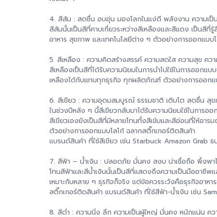
4. สีส้ม : สดชื่น อบอุ่น มองโลกในแง่ดี พลังงาน ความเป็
สีส้มนั้นเป็นสีที่คาบเกี่ยวระหว่างสีเหลืองและสีแดง เป็นสีที่ร
อาหาร สุขภาพ และเทคโนโลยีต่าง ๆ ตัวอย่างการออกแบบโลโก
5. สีเหลือง : ความคิดสร้างสรรค์ ความสดใส ความสุข ความ
สีเหลืองเป็นสีที่ได้รับความนิยมในการนำไปใช้ในการออกแบบฉล
เหลืองได้กับแทบทุกธุรกิจ ทุกผลิตภัณฑ์ ตัวอย่างการออกแบ
6. สีเขียว : ความอุดมสมบูรณ์ ธรรมชาติ เติบโต สดชื่น ส
ในช่วงปีหลัง ๆ นี้สีเขียวกลับมาได้รับความนิยมใช้ในการอ
สีเขียวเองยังเป็นสีที่มีหลายโทนทั้งสีเข้มและสีอ่อนที่ให้อ
ตัวอย่างการออกแบบโลโก้ ฉลากสติ๊กเกอร์ติดสินค้า
แบรนด์สินค้า ที่ใช้สีเขียว เช่น Starbuck Amazon Grab 
7. สีฟ้า – น้ำเงิน : ปลอดภัย มั่นคง สงบ น่าเชื่อถือ พึ่งพา
โทนสีฟ้าและสีน้ำเงินนั้นเป็นสีที่แสดงถึงความเป็นมืออาชี
เหมาะกับหลาย ๆ ธุรกิจก็จริง แต่ข้อควรระวังคือธุรกิจอาหา
สติ๊กเกอร์ติดสินค้า แบรนด์สินค้า ที่ใช้สีฟ้า-น้ำเงิน เช
8. สีดำ : ความนิ่ง ลึก ความเป็นผู้ใหญ่ มั่นคง หนักแน่น ค