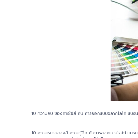
10 ความลับ ของการใช้สี กับ การออกแบบฉลากโลโก้ แบรน
10 ความหมายของสี ความรู้สึก กับการออกแบบโลโก้ แบรนด