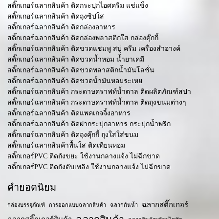
สติ๊กเกอร์ฉลากสินค้า ติดกระปุกไอศครีม แช่แข็ง
สติ๊กเกอร์ฉลากสินค้า ติดถุงซิปใส
สติ๊กเกอร์ฉลากสินค้า ติดกล่องอาหาร
สติ๊กเกอร์ฉลากสินค้า ติดกล่องพลาสติกใส กล่องคุ๊กกี้
สติ๊กเกอร์ฉลากสินค้า ติดขวดแชมพู สบู่ ครีม เครื่องสำอางค์
สติ๊กเกอร์ฉลากสินค้า ติดขวดน้ำหอม น้ำยาเคมี
สติ๊กเกอร์ฉลากสินค้า ติดขวดพลาสติกน้ำมันโลชั่น
สติ๊กเกอร์ฉลากสินค้า ติดขวดน้ำมันหอมระเหย
สติ๊กเกอร์ฉลากสินค้า กระดาษคราฟท์น้ำตาล ติดผลิตภัณฑ์สปา
สติ๊กเกอร์ฉลากสินค้า กระดาษคราฟท์น้ำตาล ติดถุงขนมต่างๆ
สติ๊กเกอร์ฉลากสินค้า ติดแพคเกจจิ้งอาหาร
สติ๊กเกอร์ฉลากสินค้า ติดฝากระปุกอาหาร กระปุกน้ำพริก
สติ๊กเกอร์ฉลากสินค้า ติดถุงคุ๊กกี้ ถุงใสใส่ขนม
สติ๊กเกอร์ฉลากสินค้าพื้นใส ติดเทียนหอม
สติ๊กเกอร์PVC ติดถังขยะ ใช้งานกลางแจ้ง ไม่ฉีกขาด
สติ๊กเกอร์PVC ติดถังดับเพลิง ใช้งานกลางแจ้ง ไม่ฉีกขาด
คำยอดนิยม
ฉลากสติ๊กเกอร์
กล่องบรรจุภัณฑ์
การออกแบบฉลากสินค้า
ฉลากกันน้ำ