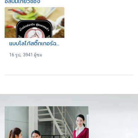
อัลบั้มเกี่ยวข้อง
แบบโลโก้สติ๊กเกอร์ฉลากสินค้า " น้ำพริกต่างๆ " ชุดที่ 2
16 รูป, 3941 ผู้ชม