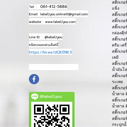
สติ๊กเกอ
061-412-5886
Tel :
แข็ง
Email:
label2you.online01@gmail.com
สติ๊กเกอ
สติ๊กเกอ
website :
www.label2you.com
สติ๊กเกอ
กล่องคุ๊กกี
Line ID :
@label2you
สติ๊กเกอ
หรือกดแอดผ่านลิ้งค์นี้
ครีม เคร
สติ๊กเกอ
https://lin.ee/dQKENK3
เคมี
สติ๊กเกอ
info@mydomain.com
น้ำมันโล
สติ๊กเกอ
ระเหย
สติ๊กเก
น้ำตาล 
@label2you
สติ๊กเก
น้ำตาล 
สติ๊กเกอ
สติ๊กเกอ
กระปุกน้