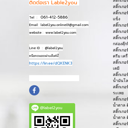
สติ๊กเกอ
ติดต่อเรา Lable2you
สติ๊กเกอ
สติ๊กเกอ
061-412-5886
Tel :
แข็ง
Email:
label2you.online01@gmail.com
สติ๊กเกอ
สติ๊กเกอ
website :
www.label2you.com
สติ๊กเกอ
กล่องคุ๊กกี
Line ID :
@label2you
สติ๊กเกอ
หรือกดแอดผ่านลิ้งค์นี้
ครีม เคร
สติ๊กเกอ
https://lin.ee/dQKENK3
เคมี
สติ๊กเกอ
info@mydomain.com
น้ำมันโล
สติ๊กเกอ
ระเหย
สติ๊กเก
น้ำตาล 
@label2you
สติ๊กเก
น้ำตาล 
สติ๊กเกอ